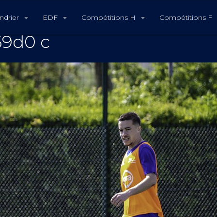
ndrier
EDF
Compétitions H
Compétitions F
69d0 c