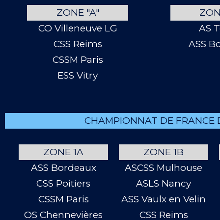
ZONE "A"
ZON
CO Villeneuve LG
AS T
CSS Reims
ASS B
CSSM Paris
ESS Vitry
CHAMPIONNAT DE FRANCE DE
ZONE 1A
ZONE 1B
ASS Bordeaux
ASCSS Mulhouse
CSS Poitiers
ASLS Nancy
CSSM Paris
ASS Vaulx en Velin
OS Chennevières
CSS Reims