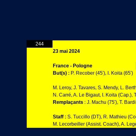
244
23 mai 2024
France - Pologne
But(s) :
P. Recober (45'), I. Koita (65')
M. Leroy, J. Tavares, S. Mendy, L. Berthi
N. Carré, A. Le Bigaut, I. Koita (Cap.),
Remplaçants
: J. Machu (75'), T. Bardi
Staff :
S. Tuccillo (DT), R. Mathieu (C
M. Lecorbeiller (Assist. Coach), A. Leg