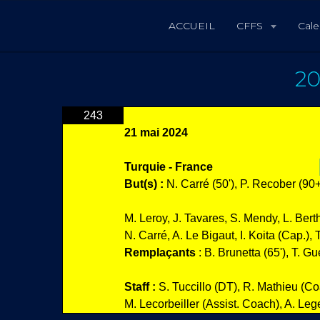
ACCUEIL
CFFS
Cale
20
243
21 mai 2024
Turquie - France
But(s) :
N. Carré (50'), P. Recober (90+
M. Leroy, J. Tavares, S. Mendy, L. Berth
N. Carré, A. Le Bigaut, I. Koita (Cap.),
Remplaçants
: B. Brunetta (65'), T. Gu
Staff :
S. Tuccillo (DT), R. Mathieu (C
M. Lecorbeiller (Assist. Coach), A. Leg