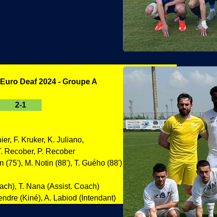
Euro Deaf 2024 - Groupe A
2-1
er, F. Kruker, K. Juliano,
 T. Recober, P. Recober
n (75'), M. Notin (88'), T. Guého (88')
oach), T. Nana (Assist. Coach)
endre (Kiné), A. Labiod (Intendant)