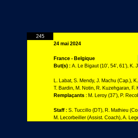
245
24 mai 2024
France - Belgique
But(s) :
A. Le Bigaut (10', 54', 61'), K. 
L. Labat, S. Mendy, J. Machu (Cap.), K.
T. Bardin, M. Notin, R. Kuzehgaran, F. K
Remplaçants
: M. Leroy (37'), P. Recob
Staff :
S. Tuccillo (DT), R. Mathieu (C
M. Lecorbeiller (Assist. Coach), A. Leg