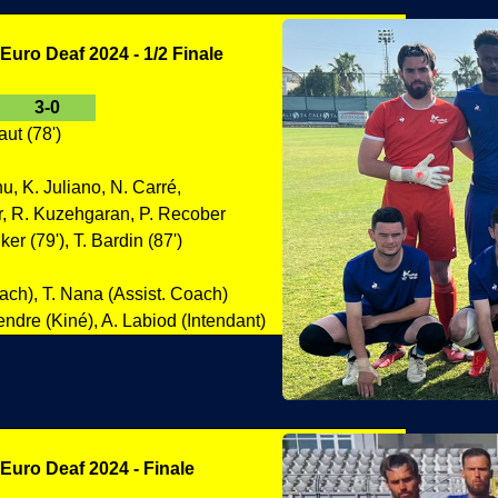
Euro Deaf 2024 - 1/2 Finale
3-0
aut (78')
u, K. Juliano, N. Carré,
er, R. Kuzehgaran, P. Recober
ker (79'), T. Bardin (87')
oach), T. Nana (Assist. Coach)
endre (Kiné), A. Labiod (Intendant)
Euro Deaf 2024 - Finale