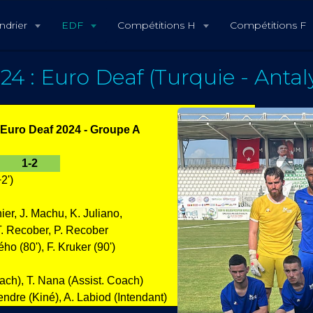
ndrier
EDF
Compétitions H
Compétitions F
24 : Euro Deaf (Turquie - Antal
Euro Deaf 2024 - Groupe A
1-2
2')
ier, J. Machu, K. Juliano,
 T. Recober, P. Recober
ého (80'), F. Kruker (90')
oach), T. Nana (Assist. Coach)
endre (Kiné), A. Labiod (Intendant)