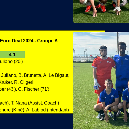
Euro Deaf 2024 - Groupe A
4-1
Juliano (20')
 Juliano, B. Brunetta, A. Le Bigaut,
ruker, R. Oligeri
er (43'), C. Fischer (71')
oach), T. Nana (Assist. Coach)
endre (Kiné), A. Labiod (Intendant)