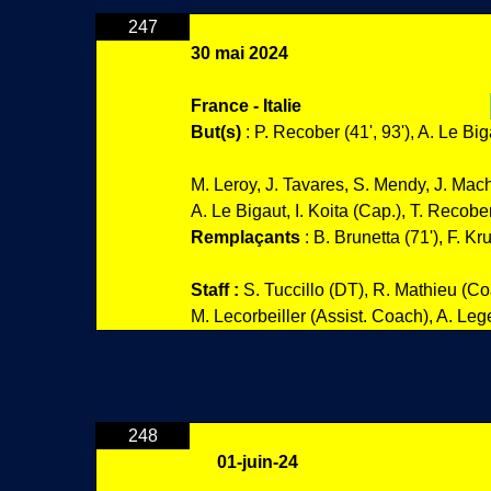
247
30 mai 2024
France - Italie
But(s)
: P. Recober (41', 93'), A. Le Big
M. Leroy, J. Tavares, S. Mendy, J. Mach
A. Le Bigaut, I. Koita (Cap.), T. Recob
Remplaçants
: B. Brunetta (71'), F. Kru
Staff :
S. Tuccillo (DT), R. Mathieu (C
M. Lecorbeiller (Assist. Coach), A. Leg
248
01-juin-24