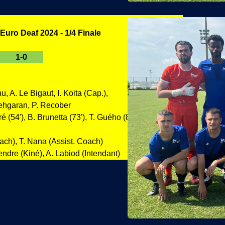
Euro Deaf 2024 - 1/4 Finale
1-0
u, A. Le Bigaut, I. Koita (Cap.),
zehgaran, P. Recober
ré (54'), B. Brunetta (73'), T. Guého (83')
oach), T. Nana (Assist. Coach)
endre (Kiné), A. Labiod (Intendant)