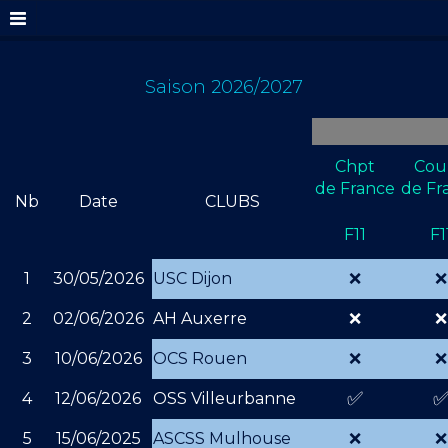
Saison 2026/2027
Chpt
Cou
de France
de Fr
Nb
Date
CLUBS
F11
F1
1
30/05/2026
USC Dijon
❌
❌
2
02/06/2026
AH Auxerre
❌
❌
3
10/06/2026
OCS Rouen
❌
❌
✅
4
12/06/2026
OSS Villeurbanne
5
15/06/2025
ASCSS Mulhouse
❌
❌