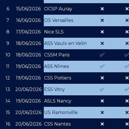
6
15/06/2026
OCSP Auray
❌
❌
7
16/06/2026
OS Versailles
❌
❌
8
17/06/2026
Nice SLS
❌
❌
9
18/06/2026
ASS Vaulx en Velin
❌
❌
✅
10
18/06/2026
CSSM Paris
✅
11
19/06/2026
ASS Nîmes
12
19/06/2026
CSS Poitiers
❌
❌
✅
13
20/06/2026
ESS Vitry
14
19/06/2026
ASLS Nancy
❌
❌
15
20/06/2026
US Ramonville
❌
❌
16
20/06/2026
CSS Nantes
❌
❌