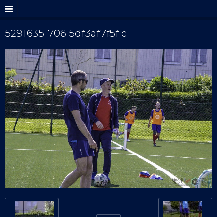
52916351706 5df3af7f5f c