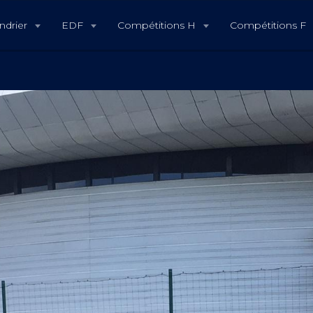
ndrier
EDF
Compétitions H
Compétitions F