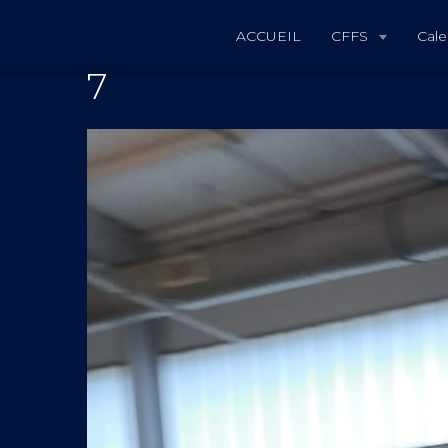
ACCUEIL
CFFS
Cale
7