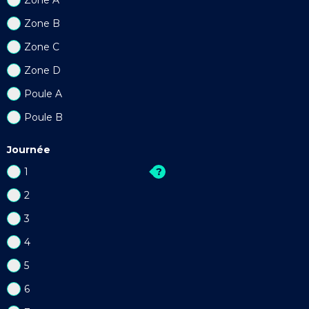
Zone A
Zone B
Zone C
Zone D
Poule A
Poule B
Journée
1
2
3
4
5
6