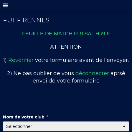
FUT F RENNES
FEUILLE DE MATCH FUTSAL H et F
ATTENTION
1)
Revérifier
votre formulaire avant de l'envoyer.
2) Ne pas oublier de vous
déconnecter
aprsè
envoi de votre formulaire
Nom de votre club