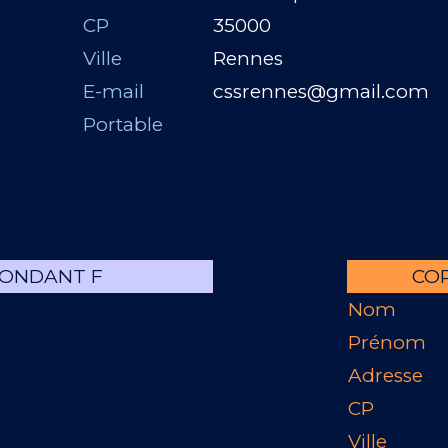
CP
35000
Ville
Rennes
E-mail
cssrennes@gmail.com
Portable
ONDANT F
CO
Nom
Prénom
Adresse
CP
Ville