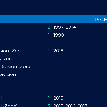
PAL
2
1997, 2014
1
1990
sion (Zone)
1
2018
vision
ivision (Zone)
ivision
l
1
2013
l (Zone)
3
2013, 2016, 2017