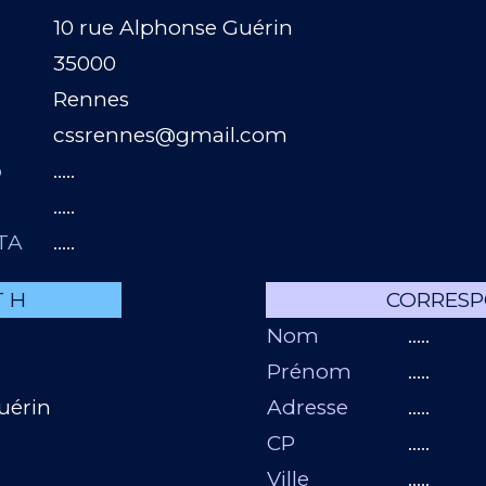
10 rue Alphonse Guérin
35000
Rennes
cssrennes@gmail.com
b
…..
…..
STA
…..
 H
CORRESP
Nom
…..
Prénom
…..
Guérin
Adresse
…..
CP
…..
Ville
…..