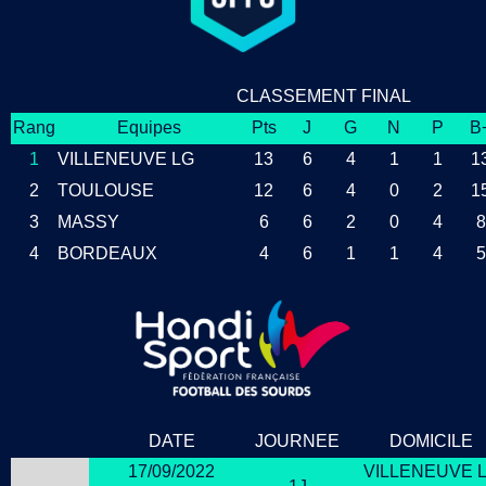
CLASSEMENT FINAL
Rang
Equipes
Pts
J
G
N
P
B
1
VILLENEUVE LG
13
6
4
1
1
1
2
TOULOUSE
12
6
4
0
2
1
3
MASSY
6
6
2
0
4
8
4
BORDEAUX
4
6
1
1
4
5
DATE
JOURNEE
DOMICILE
17/09/2022
VILLENEUVE 