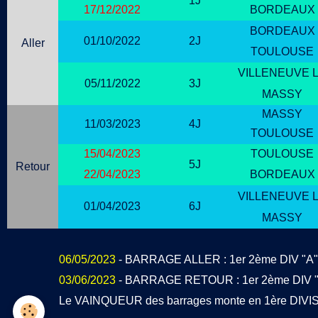
1J
17/12/2022
BORDEAUX
BORDEAUX
01/10/2022
2J
Aller
TOULOUSE
VILLENEUVE 
05/11/2022
3J
MASSY
MASSY
11/03/2023
4J
TOULOUSE
15/04/2023
TOULOUSE
5J
Retour
22/04/2023
BORDEAUX
VILLENEUVE 
01/04/2023
6J
MASSY
06/05/2023
- BARRAGE ALLER : 1er 2ème DIV "A" 
03/06/2023
- BARRAGE RETOUR : 1er 2ème DIV "B
Le VAINQUEUR des barrages monte en 1ère DIVI