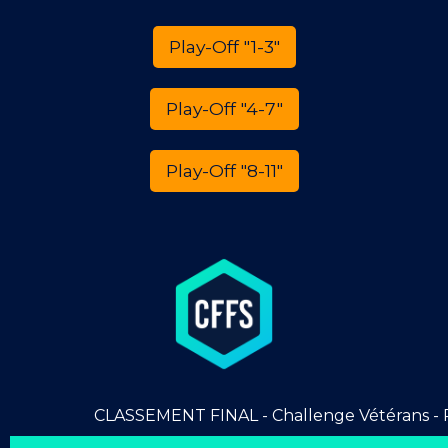
Play-Off "1-3"
Play-Off "4-7"
Play-Off "8-11"
CLASSEMENT FINAL - Challenge Vétérans - P