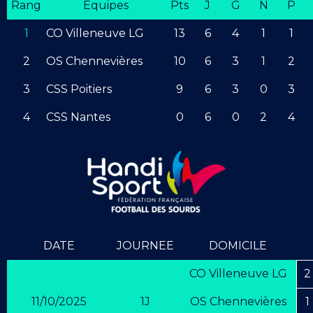
Rang
Equipes
Pts
J
G
N
P
1
CO Villeneuve LG
13
6
4
1
1
2
OS Chennevières
10
6
3
1
2
3
CSS Poitiers
9
6
3
0
3
4
CSS Nantes
0
6
0
2
4
DATE
JOURNEE
DOMICILE
CO Villeneuve LG
2
11/10/2025
1J
OS Chennevières
1