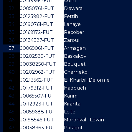
31
J0159964-FUT
Colin
32
J0050761-FUT
Diawara
33
J0125982-FUT
Fettih
34
J0190761-FUT
Lahaye
35
J0169172-FUT
Recober
36
J0134327-FUT
Zaroui
37
J0069061-FUT
Armagan
38
J0202539-FUT
Baskakov
39
J0038250-FUT
Bouquet
40
J0202962-FUT
Cherneko
41
J0213562-FUT
El Kharbili Delorme
42
J0179312-FUT
Hadouch
43
J0065507-FUT
Karimi
44
J0112923-FUT
Kiranta
45
J0059688-FUT
Leite
46
J0198546-FUT
Moronval--Levan
47
J0038363-FUT
Paragot