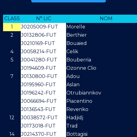
CLASS
N° LIC
NOM
1
J0205009-FUT
Morelle
2
J0132806-FUT
Berthier
3
J0210169-FUT
Bouaied
4
J0058214-FUT
Celik
5
J0041280-FUT
Bouberria
6
J0194609-FUT
Ozonne Clio
7
J0130800-FUT
Adou
8
J0195960-FUT
Aslan
9
J0196242-FUT
Otrubiannkov
10
J0066694-FUT
Piacentino
11
J0136543-FUT
Revenko
12
J0038572-FUT
Hadjidj
13
J0173018-FUT
Trad
14
J0214370-FUT
Bottagisi