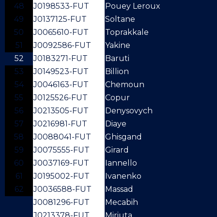
48
J0198533-FUT
Pouey Leroux
49
J0137125-FUT
Soltane
50
J0065610-FUT
Toprakkale
51
J0092586-FUT
Yakine
52
J0183271-FUT
Baruti
53
J0149523-FUT
Billion
54
J0046163-FUT
Chemoun
55
J0125526-FUT
Copur
56
J0213505-FUT
Denysovych
57
J0216981-FUT
Diaye
58
J0088041-FUT
Ghisgand
59
J0075555-FUT
Girard
60
J0037169-FUT
Iannello
61
J0195002-FUT
Ivanenko
62
J0036588-FUT
Massad
J0081296-FUT
Mecabih
J0213378-FUT
Miriuta