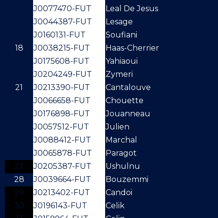
15
J0077470-FUT
Leal De Jesus
16
J0044387-FUT
Lesage
17
J0160131-FUT
Soufiani
18
J0038215-FUT
Haas-Cherrier
19
J0175608-FUT
Yahiaoui
20
J0204249-FUT
Zymeri
21
J0213390-FUT
Cantalouve
22
J0066658-FUT
Chouette
23
J0176898-FUT
Jouanneau
24
J0057512-FUT
Julien
25
J0088412-FUT
Marchal
26
J0065878-FUT
Paragot
27
J0205387-FUT
Ushulnu
28
J0039664-FUT
Bouzemmi
29
J0213402-FUT
Candoi
30
J0196143-FUT
Celik